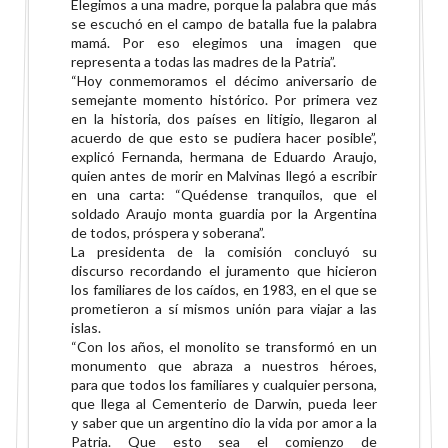
Elegimos a una madre, porque la palabra que más
se escuchó en el
campo de batalla fue la palabra
mamá. Por eso elegimos una imagen que
representa a todas las
madres de la Patria”.
“Hoy conmemoramos el décimo aniversario de
semejante momento histórico. Por primera vez
en
la historia, dos países en litigio, llegaron al
acuerdo de que esto se pudiera hacer posible”,
explicó
Fernanda, hermana de Eduardo Araujo,
quien antes de morir en Malvinas llegó a escribir
en una
carta: “Quédense tranquilos, que el
soldado Araujo monta guardia por la Argentina
de todos,
próspera y soberana”.
La presidenta de la comisión concluyó su
discurso recordando el juramento que hicieron
los
familiares de los caídos, en 1983, en el que se
prometieron a sí mismos unión para viajar a las
islas.
“Con los años, el monolito se transformó en un
monumento que abraza a nuestros héroes,
para
que todos los familiares y cualquier persona,
que llega al Cementerio de Darwin, pueda leer
y
saber que un argentino dio la vida por amor a la
Patria. Que esto sea el comienzo de