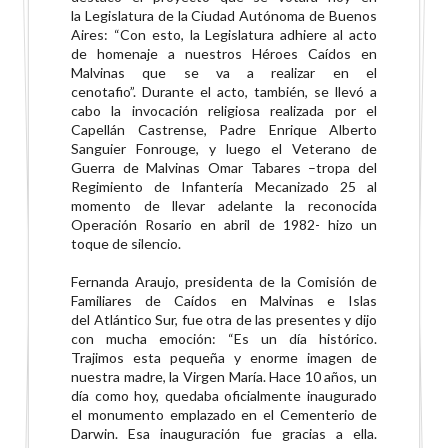
la
Legislatura de la Ciudad Autónoma de Buenos
Aires: “Con esto, la Legislatura adhiere al acto
de
homenaje a nuestros Héroes Caídos en
Malvinas que se va a realizar en el
cenotafio”.
Durante el acto, también, se llevó a
cabo la invocación religiosa realizada por el
Capellán
Castrense, Padre Enrique Alberto
Sanguier Fonrouge, y luego el Veterano de
Guerra de Malvinas
Omar Tabares –tropa del
Regimiento de Infantería Mecanizado 25 al
momento de llevar adelante
la reconocida
Operación Rosario en abril de 1982- hizo un
toque de silencio.
Fernanda Araujo, presidenta de la Comisión de
Familiares de Caídos en Malvinas e Islas
del
Atlántico Sur, fue otra de las presentes y dijo
con mucha emoción: “Es un día histórico.
Trajimos
esta pequeña y enorme imagen de
nuestra madre, la Virgen María. Hace 10 años, un
día como
hoy, quedaba oficialmente inaugurado
el monumento emplazado en el Cementerio de
Darwin. Esa
inauguración fue gracias a ella.